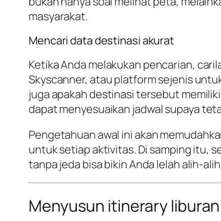
bukan hanya soal melihat peta, melain
masyarakat.
Mencari data destinasi akurat
Ketika Anda melakukan pencarian, carila
Skyscanner, atau platform sejenis untu
juga apakah destinasi tersebut memili
dapat menyesuaikan jadwal supaya teta
Pengetahuan awal ini akan memudahkan
untuk setiap aktivitas. Di samping itu, 
tanpa jeda bisa bikin Anda lelah alih-a
Menyusun itinerary liburan