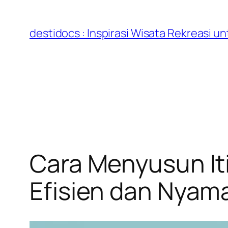
Skip
to
destidocs : Inspirasi Wisata Rekreasi 
content
Cara Menyusun Iti
Efisien dan Nyam