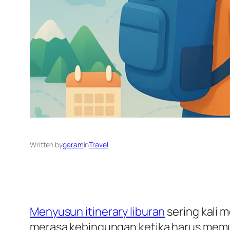
Written by
garam
in
Travel
Menyusun itinerary liburan
sering kali 
merasa kebingungan ketika harus memut