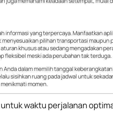
kan juga memahami keadaan setempat, mulai da
h informasi yang terpercaya. Manfaatkan aplik
k menyesuaikan pilihan transportasi maupun 
ki aturan khusus atau sedang mengadakan per
p fleksibel meski ada perubahan tak terduga.
 Anda dalam memilih tanggal keberangkatan
selalu sisihkan ruang pada jadwal untuk sekada
lih menikmati momen.
 untuk waktu perjalanan optima